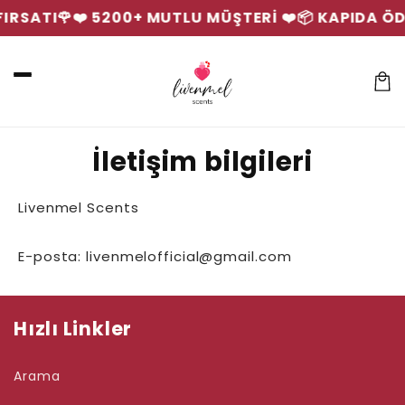
İçeriğe
IRSATI🌹
❤️ 5200+ MUTLU MÜŞTERİ ❤️
📦 KAPIDA ÖD
atla
Sepet
İletişim bilgileri
Livenmel Scents
E-posta: livenmelofficial@gmail.com
Hızlı Linkler
Arama